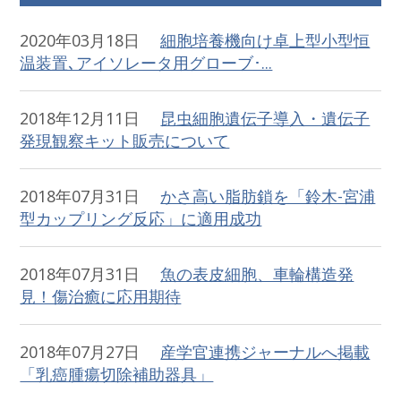
2020年03月18日
細胞培養機向け卓上型小型恒
温装置､アイソレータ用グローブ･...
2018年12月11日
昆虫細胞遺伝子導入・遺伝子
発現観察キット販売について
2018年07月31日
かさ高い脂肪鎖を「鈴木-宮浦
型カップリング反応」に適用成功
2018年07月31日
魚の表皮細胞、車輪構造発
見！傷治癒に応用期待
2018年07月27日
産学官連携ジャーナルへ掲載
「乳癌腫瘍切除補助器具」