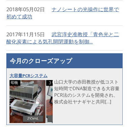
2018年05月02日
ナノシートの光操作に世界で
初めて成功
2017年11月15日
武宮淳史准教授「青色光と二
酸化炭素による気孔開閉運動を制御...
今月のクローズアップ
大容量PCRシステム
山口大学の赤田教授が低コスト
短時間でDNA製造できる大容量
PCR法のシステムを開発され、
株式会社ヤナギヤと共同[…]