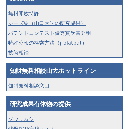
無料開放特許
シーズ集（山口大学の研究成果）
パテントコンテスト優秀賞受賞発明
特許公報の検索方法（j-platpat）
技術相談
知財無料相談山大ホットライン
知財無料相談窓口
研究成果有体物の提供
ゾウリムシ
酵母DNA実験キット