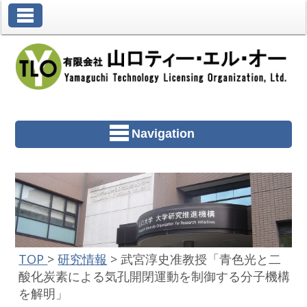
Toggle Navigation
Navigation
TOP
>
研究情報
>
武宮淳史准教授「青色光と二
酸化炭素による気孔開閉運動を制御する分子機構
を解明」