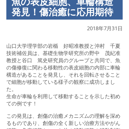
魚の表皮細胞、車輪構造
発見！傷治癒に応用期待
2018年7月31日
山口大学理学部の岩楯 好昭准教授と沖村 千夏
技術補佐員は、基礎生物学研究所の野中 茂紀准
教授と谷口 篤史研究員のグループと共同で、魚
の傷修復に関わる移動性の表皮細胞の内部に車輪
構造があることを発見し、それを回転させること
で細胞が移動している様子の観察に成功しまし
た。
生命が車輪を利用して移動することを示した初め
ての例です！
この発見は、創傷の治癒メカニズムの理解を深め
るものであり、創傷の全く新しい治療方法やがん