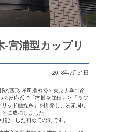
木-宮浦型カップリ
2018年7月31日
野の西形 孝司准教授と東京大学生産
1つの反応系で「有機金属種」と「ラジ
ブリッド触媒系』を開発し、炭素周り
ことに成功しました。
用可能にした初めての例です。