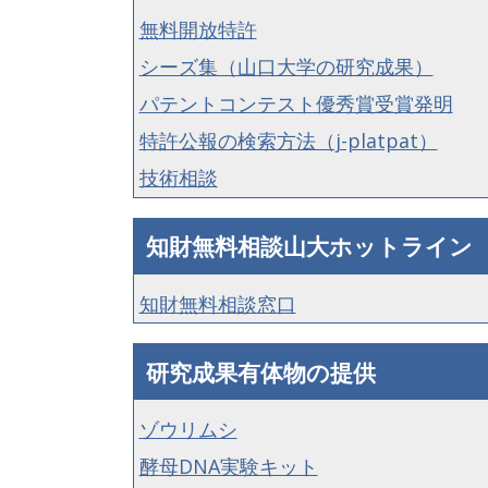
無料開放特許
シーズ集（山口大学の研究成果）
パテントコンテスト優秀賞受賞発明
特許公報の検索方法（j-platpat）
技術相談
知財無料相談山大ホットライン
知財無料相談窓口
研究成果有体物の提供
ゾウリムシ
酵母DNA実験キット