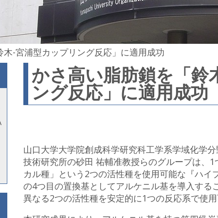
鈴木-宮浦型カップリング反応」に適用成功
かさ高い脂肪鎖を「鈴
ング反応」に適用成功
A
山口大学大学院創成科学研究科工学系学域化学分
技術研究所の砂田 祐輔准教授らのグループは、
カル種」という2つの活性種を使用可能な『ハイ
の4つ目の置換基としてアルケニル基を導入する
異なる2つの活性種を安定的に1つの反応系で使