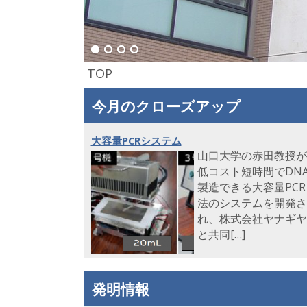
TOP
今月のクローズアップ
大容量PCRシステム
山口大学の赤田教授が
低コスト短時間でDN
製造できる大容量PCR
法のシステムを開発さ
れ、株式会社ヤナギヤ
と共同[…]
発明情報