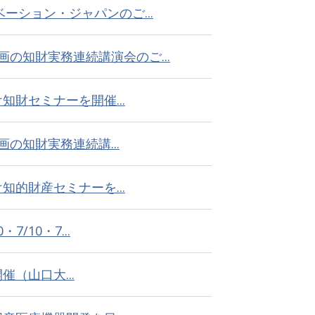
ベーション・ジャパンのご...
の知財実務連続講演会のご...
財セミナーを開催...
の知財実務連続講...
的財産セミナーを...
/10・7...
4開催（山口大...