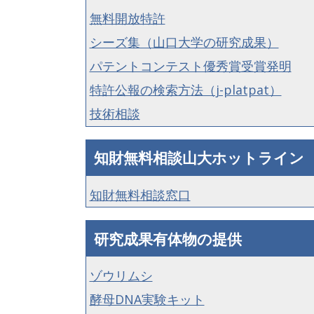
無料開放特許
シーズ集（山口大学の研究成果）
パテントコンテスト優秀賞受賞発明
特許公報の検索方法（j-platpat）
技術相談
知財無料相談山大ホットライン
知財無料相談窓口
研究成果有体物の提供
ゾウリムシ
酵母DNA実験キット