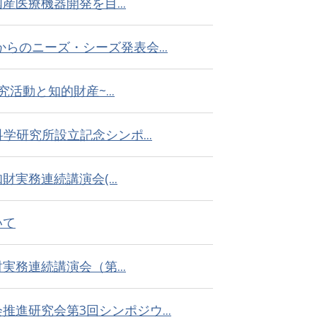
医療機器開発を目...
らのニーズ・シーズ発表会...
活動と知的財産~...
科学研究所設立記念シンポ...
実務連続講演会(...
いて
務連続講演会（第...
進研究会第3回シンポジウ...