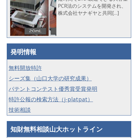
PCR法のシステムを開発され、
株式会社ヤナギヤと共同[…]
発明情報
無料開放特許
シーズ集（山口大学の研究成果）
パテントコンテスト優秀賞受賞発明
特許公報の検索方法（j-platpat）
技術相談
知財無料相談山大ホットライン