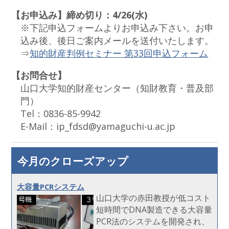
【お申込み】締め切り：4/26(水)
※下記申込フォームよりお申込み下さい。お申
込み後、後日ご案内メールを送付いたします。
⇒
知的財産判例セミナー 第33回申込フォーム
【お問合せ】
山口大学知的財産センター（知財教育・普及部
門）
Tel：0836-85-9942
E-Mail：ip_fdsd@yamaguchi-u.ac.jp
今月のクローズアップ
大容量PCRシステム
山口大学の赤田教授が低コスト
短時間でDNA製造できる大容量
PCR法のシステムを開発され、