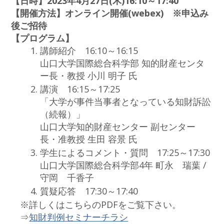
【日時】2023年4月27日(木)16:10～17:40
【開催方法】オンライン開催(webex) ※申込み
後ご招待
【プログラム】
講師紹介 16:10～16:15
山口大学国際総合科学部 知的財産センタ
ー長・教授 小川 明子 氏
講演 16:15～17:25
「大学が事件当事者となっている知財訴訟
（続報）」
山口大学知的財産センター 副センター
長・准教授 生田 容景 氏
学生によるコメント・質問 17:25～17:30
山口大学国際総合科学部4年 町永 瑞葉 /
守岡 千香子
質疑応答 17:30～17:40
※詳しくはこちらのPDFをご覧下さい。
⇒
知財判例セミナーチラシ