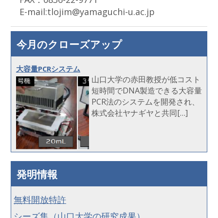
E-mail:tlojim@yamaguchi-u.ac.jp
今月のクローズアップ
大容量PCRシステム
山口大学の赤田教授が低コスト
短時間でDNA製造できる大容量
PCR法のシステムを開発され、
株式会社ヤナギヤと共同[…]
発明情報
無料開放特許
シーズ集（山口大学の研究成果）