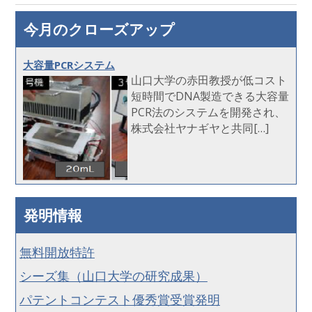
今月のクローズアップ
大容量PCRシステム
山口大学の赤田教授が低コスト
短時間でDNA製造できる大容量
PCR法のシステムを開発され、
株式会社ヤナギヤと共同[…]
発明情報
無料開放特許
シーズ集（山口大学の研究成果）
パテントコンテスト優秀賞受賞発明