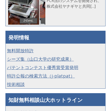
PCR法のシステムを開発され、
株式会社ヤナギヤと共同[…]
発明情報
無料開放特許
シーズ集（山口大学の研究成果）
パテントコンテスト優秀賞受賞発明
特許公報の検索方法（j-platpat）
技術相談
知財無料相談山大ホットライン