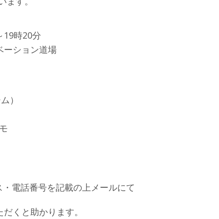
います。
19時20分
ベーション道場
ーム）
デモ
レス・電話番号を記載の上メールにて
ただくと助かります。