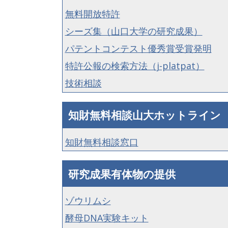
無料開放特許
シーズ集（山口大学の研究成果）
パテントコンテスト優秀賞受賞発明
特許公報の検索方法（j-platpat）
技術相談
知財無料相談山大ホットライン
知財無料相談窓口
研究成果有体物の提供
ゾウリムシ
酵母DNA実験キット