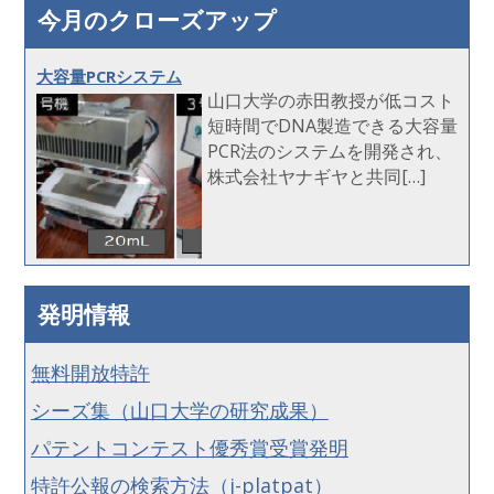
今月のクローズアップ
大容量PCRシステム
山口大学の赤田教授が低コスト
短時間でDNA製造できる大容量
PCR法のシステムを開発され、
株式会社ヤナギヤと共同[…]
発明情報
無料開放特許
シーズ集（山口大学の研究成果）
パテントコンテスト優秀賞受賞発明
特許公報の検索方法（j-platpat）