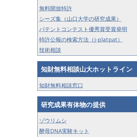
無料開放特許
シーズ集（山口大学の研究成果）
パテントコンテスト優秀賞受賞発明
特許公報の検索方法（j-platpat）
技術相談
知財無料相談山大ホットライン
知財無料相談窓口
研究成果有体物の提供
ゾウリムシ
酵母DNA実験キット