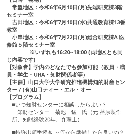
常盤地区：令和6年6月10日(月)先端研究棟3階
セミナー室
吉田地区：令和6年7月10日(水)共通教育棟13番
教室
小串地区：令和6年7月22日(月)総合研究棟A 医
修館５階セミナー室
※いずれも16:20~18:00 (両地区とも同
じ内容です)
【対象者】学内のどなたでも参加可能（教員・職
員・学生・URA・知財関係者等）
【主催】山口大学大学研究推進機構知的財産セン
ター / (有)山口ティー・エル・オー
【プログラム】
■いつ知財センターに相談したらよい？
知財センター 菊池 猛 氏（元 荏原製作
所、知財経験20年、弁理士）
■特許出願手続き ～何から準備したら良いの？