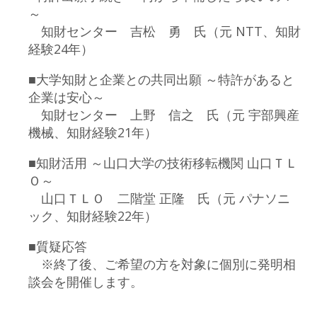
～
知財センター 吉松 勇 氏（元 NTT、知財
経験24年）
■大学知財と企業との共同出願 ～特許があると
企業は安心～
知財センター 上野 信之 氏（元 宇部興産
機械、知財経験21年）
■知財活用 ～山口大学の技術移転機関 山口ＴＬ
Ｏ～
山口ＴＬＯ 二階堂 正隆 氏（元 パナソニ
ック、知財経験22年）
■質疑応答
※終了後、ご希望の方を対象に個別に発明相
談会を開催します。