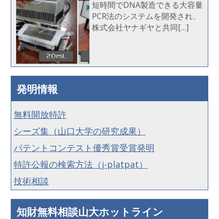
短時間でDNA製造できる大容量
PCR法のシステムを開発され、
株式会社ヤナギヤと共同[…]
発明情報
無料開放特許
シーズ集（山口大学の研究成果）
パテントコンテスト優秀賞受賞発明
特許公報の検索方法（j-platpat）
技術相談
知財無料相談山大ホットライン