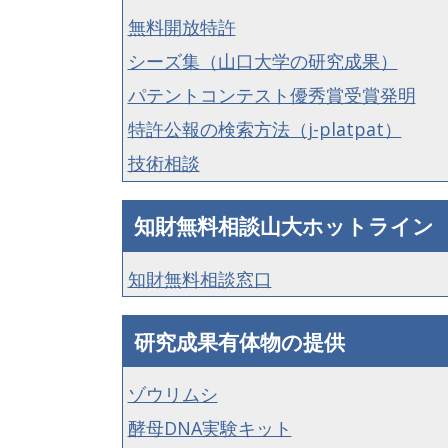
無料開放特許
シーズ集（山口大学の研究成果）
パテントコンテスト優秀賞受賞発明
特許公報の検索方法（j-platpat）
技術相談
知財無料相談山大ホットライン
知財無料相談窓口
研究成果有体物の提供
ゾウリムシ
酵母DNA実験キット