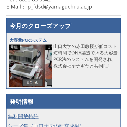
E-Mail：ip_fdsd@yamaguchi-u.ac.jp
今月のクローズアップ
大容量PCRシステム
山口大学の赤田教授が低コスト
短時間でDNA製造できる大容量
PCR法のシステムを開発され、
株式会社ヤナギヤと共同[…]
発明情報
無料開放特許
シーズ集（山口大学の研究成果）