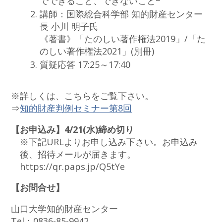
でできること、できないこと~
講師：国際総合科学部 知的財産センター
長 小川 明子氏
《著書》「たのしい著作権法2019」/「た
のしい著作権法2021」(別冊)
質疑応答 17:25～17:40
※詳しくは、こちらをご覧下さい。
⇒
知的財産判例セミナー第8回
【お申込み】4/21(水)締め切り
※下記URLよりお申し込み下さい。お申込み
後、招待メールが届きます。
https://qr.paps.jp/Q5tYe
【お問合せ】
山口大学知的財産センター
Tel：0836-85-9942