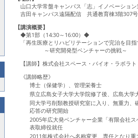
山口大学常盤キャンパス「志」イノベーション
吉田キャンパス遠隔配信 共通教育棟3階307
【講演概要】
◆第1部（14:30～16:00）◆
「再生医療とリハビリテーションで完治を目指
～研究開発型ベンチャーの挑戦～
【講師】株式会社スペース・バイオ・ラボラト
《講師略歴》
博士（保健学）、管理栄養士
県立広島女子大学大学院修了後、広島大学
同大学弓削類教授研究室に入り、無重力、
応答の研究開始
2005年広大発ベンチャー企業「有限会社
表取締役就任
2011年株式会社へ名称変更、専任となり重力