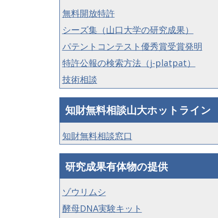
無料開放特許
シーズ集（山口大学の研究成果）
パテントコンテスト優秀賞受賞発明
特許公報の検索方法（j-platpat）
技術相談
知財無料相談山大ホットライン
知財無料相談窓口
研究成果有体物の提供
ゾウリムシ
酵母DNA実験キット