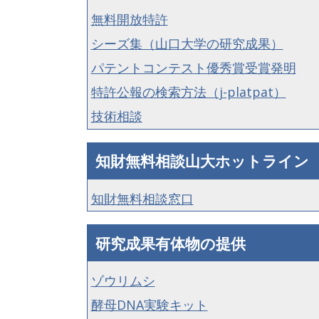
無料開放特許
シーズ集（山口大学の研究成果）
パテントコンテスト優秀賞受賞発明
特許公報の検索方法（j-platpat）
技術相談
知財無料相談山大ホットライン
知財無料相談窓口
研究成果有体物の提供
ゾウリムシ
酵母DNA実験キット