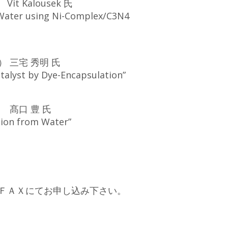
Kalousek 氏
 Water using Ni-Complex/C3N4
 三宅 秀明 氏
alyst by Dye-Encapsulation”
髙口 豊 氏
tion from Water”
ＦＡＸにてお申し込み下さい。