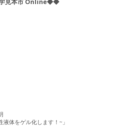
本市 Online◆◆
明
性液体をゲル化します！~」