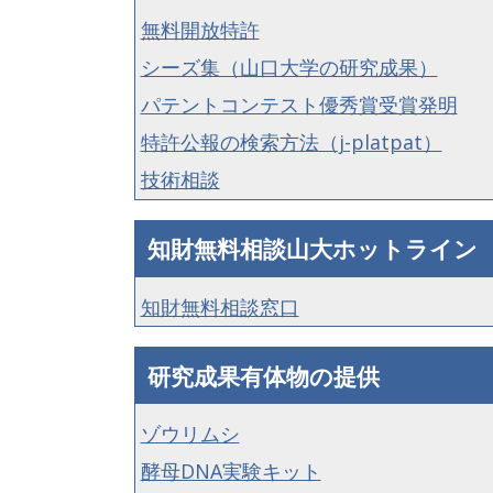
無料開放特許
シーズ集（山口大学の研究成果）
パテントコンテスト優秀賞受賞発明
特許公報の検索方法（j-platpat）
技術相談
知財無料相談山大ホットライン
知財無料相談窓口
研究成果有体物の提供
ゾウリムシ
酵母DNA実験キット