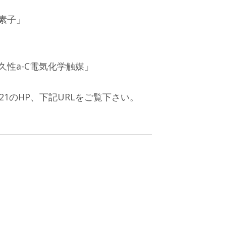
素子」
性a-C電気化学触媒」
1のHP、下記URLをご覧下さい。