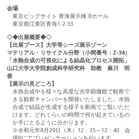
会場
東京ビッグサイト 青海展示棟 Bホール
東京都江東区青海1-2-33
◇◆出展概要◆◇
【出展ブース】大学等シーズ展示ゾーン
マテリアル・リサイクル分野（小間番号：Z-34）
「水熱合成の可視化による結晶化プロセス開拓」
山口大学大学院創成科学研究科 助教 麻川 明
俊
【展示の見どころ】
水熱合成中を様々な高度な光学顕微鏡で観察で
きる観察チャンバーを開発いたしました。水熱
合成で結晶が生成する様子を動画でご覧いただ
けます。どれくらいの時間で何が起きているの
か手にとるように分かります。
※令和元年8月29日（木）12：35～12：40 会
場Bにてプレゼンテーションを行います。