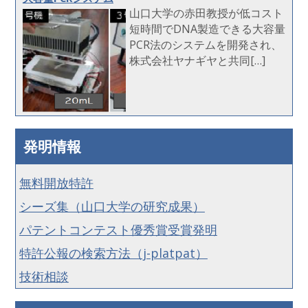
山口大学の赤田教授が低コスト
短時間でDNA製造できる大容量
PCR法のシステムを開発され、
株式会社ヤナギヤと共同[…]
発明情報
無料開放特許
シーズ集（山口大学の研究成果）
パテントコンテスト優秀賞受賞発明
特許公報の検索方法（j-platpat）
技術相談