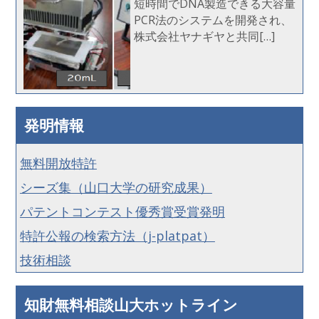
短時間でDNA製造できる大容量
PCR法のシステムを開発され、
株式会社ヤナギヤと共同[…]
発明情報
無料開放特許
シーズ集（山口大学の研究成果）
パテントコンテスト優秀賞受賞発明
特許公報の検索方法（j-platpat）
技術相談
知財無料相談山大ホットライン