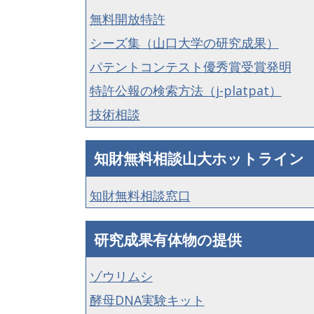
無料開放特許
シーズ集（山口大学の研究成果）
パテントコンテスト優秀賞受賞発明
特許公報の検索方法（j-platpat）
技術相談
知財無料相談山大ホットライン
知財無料相談窓口
研究成果有体物の提供
ゾウリムシ
酵母DNA実験キット