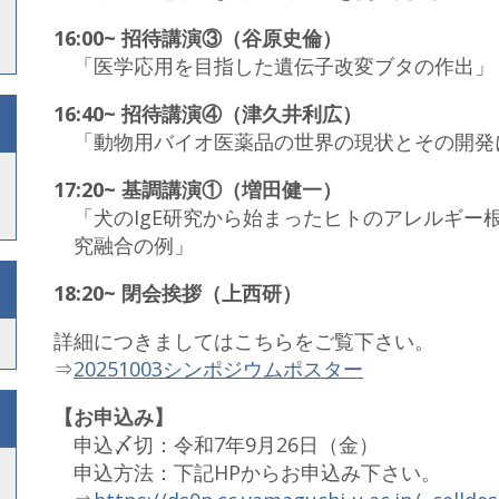
16:00~ 招待講演③（谷原史倫）
「医学応用を目指した遺伝子改変ブタの作出」
16:40~ 招待講演④（津久井利広）
「動物用バイオ医薬品の世界の現状とその開発
17:20~ 基調講演①（増田健一）
「犬のIgE研究から始まったヒトのアレルギー
究融合の例」
18:20~ 閉会挨拶（上西研）
詳細につきましてはこちらをご覧下さい。
⇒
20251003シンポジウムポスター
【お申込み】
申込〆切：令和7年9月26日（金）
申込方法：下記HPからお申込み下さい。