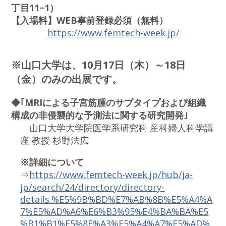
丁目11−1）
【入場料】WEB事前登録必須（無料）
https://www.femtech-week.jp/
※山口大学は、10月17日（木）～18日
（金）のみの出展です。
◆｢MRIによる子宮筋腫のサブタイプおよび組織
構成の非侵襲的な予測法に関する研究開発｣
山口大学大学院医学系研究科 産科婦人科学講
座 教授 杉野法広
※詳細について
⇒
https://www.femtech-week.jp/hub/ja-
jp/search/24/directory/directory-
details.%E5%9B%BD%E7%AB%8B%E5%A4%A
7%E5%AD%A6%E6%B3%95%E4%BA%BA%E5
%B1%B1%E5%8F%A3%E5%A4%A7%E5%AD%