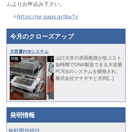
ムよりお申込み下さい。
⇒
https://qr.paps.jp/8iuTy
今月のクローズアップ
大容量PCRシステム
山口大学の赤田教授が低コスト
短時間でDNA製造できる大容量
PCR法のシステムを開発され、
株式会社ヤナギヤと共同[…]
発明情報
無料開放特許