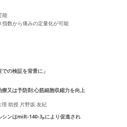
可能
ス指数から痛みの定量化が可能
肺症での検証を背景に」
症の治療又は予防剤:心筋細胞収縮力を向上
理 助授 片野坂 友紀
ンはmiR-140-3
により促進され
P