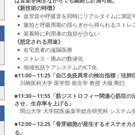
は音楽を聞きながらでも継続し計測可能。
《新技術の特徴》
血管音や呼吸音を同時にリアルタイムに測定
脈拍と呼吸周期の揺らぎから得られるストレ
装着時に利用者の負担が少ない
《想定される用途》
在宅患者の遠隔医療
ストレス・痛みの数値化
地域包括ケアシステムのICT化
■11:00～11:25「自己免疫異常の検出指標：珪
川崎医科大学 医学部 衛生学 教授 大槻 剛巳
■11:30～11:55「筋ジストロフィー関連心筋
させ、生存率を上げる」
岡山大学 大学院医歯薬学総合研究科 システム生
■12:00～12:25「骨芽細胞が産生するオステオカルシ
る」