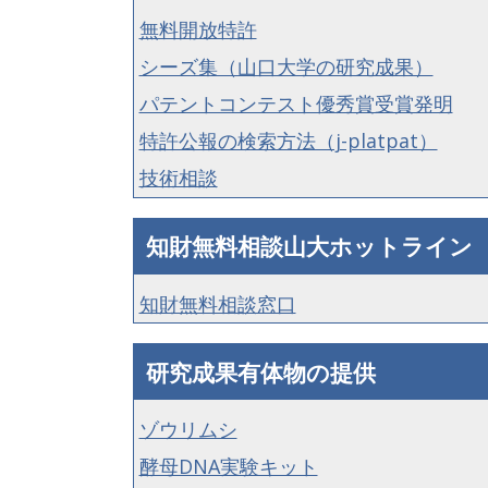
無料開放特許
シーズ集（山口大学の研究成果）
パテントコンテスト優秀賞受賞発明
特許公報の検索方法（j-platpat）
技術相談
知財無料相談山大ホットライン
知財無料相談窓口
研究成果有体物の提供
ゾウリムシ
酵母DNA実験キット