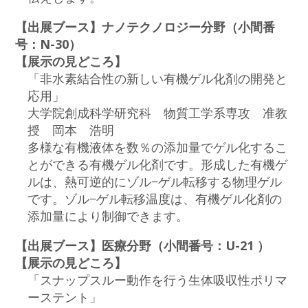
【出展ブース】ナノテクノロジー分野（小間番
号：N-30）
【展示の見どころ】
「非水素結合性の新しい有機ゲル化剤の開発と
応用」
大学院創成科学研究科 物質工学系専攻 准教
授 岡本 浩明
多様な有機液体を数％の添加量でゲル化するこ
とができる有機ゲル化剤です。形成した有機ゲ
ルは、熱可逆的にゾル−ゲル転移する物理ゲル
です。ゾル−ゲル転移温度は、有機ゲル化剤の
添加量により制御できます。
【出展ブース】医療分野（小間番号：U-21 ）
【展示の見どころ】
「スナップスルー動作を行う生体吸収性ポリマ
ーステント」