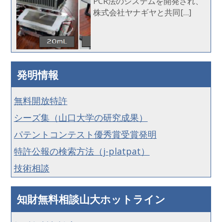
PCR法のシステムを開発され、
株式会社ヤナギヤと共同[…]
発明情報
無料開放特許
シーズ集（山口大学の研究成果）
パテントコンテスト優秀賞受賞発明
特許公報の検索方法（j-platpat）
技術相談
知財無料相談山大ホットライン