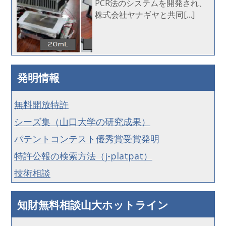
PCR法のシステムを開発され、
株式会社ヤナギヤと共同[…]
発明情報
無料開放特許
シーズ集（山口大学の研究成果）
パテントコンテスト優秀賞受賞発明
特許公報の検索方法（j-platpat）
技術相談
知財無料相談山大ホットライン