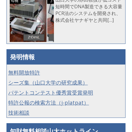
短時間でDNA製造できる大容量
PCR法のシステムを開発され、
株式会社ヤナギヤと共同[…]
発明情報
無料開放特許
シーズ集（山口大学の研究成果）
パテントコンテスト優秀賞受賞発明
特許公報の検索方法（j-platpat）
技術相談
知財無料相談山大ホットライン