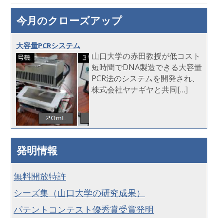
今月のクローズアップ
大容量PCRシステム
山口大学の赤田教授が低コスト
短時間でDNA製造できる大容量
PCR法のシステムを開発され、
株式会社ヤナギヤと共同[…]
発明情報
無料開放特許
シーズ集（山口大学の研究成果）
パテントコンテスト優秀賞受賞発明