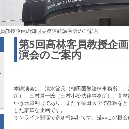
客員教授企画の知財実務連続講演会のご案内
第5回高林客員教授企
演会のご案内
A
本講演会は、清水節氏（柳田国際法律事務所）、
所）、三村量一氏（三村小松法律事務所）、高林
いう元裁判官であり、また早稲田大学で教鞭をと
した豪華な企画です。
オンライン開催で参加料無料です。是非この機会