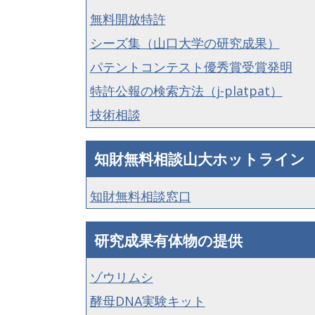
無料開放特許
シーズ集（山口大学の研究成果）
パテントコンテスト優秀賞受賞発明
特許公報の検索方法（j-platpat）
技術相談
知財無料相談山大ホットライン
知財無料相談窓口
研究成果有体物の提供
ゾウリムシ
酵母DNA実験キット