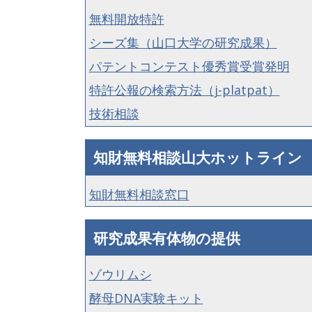
無料開放特許
シーズ集（山口大学の研究成果）
パテントコンテスト優秀賞受賞発明
特許公報の検索方法（j-platpat）
技術相談
知財無料相談山大ホットライン
知財無料相談窓口
研究成果有体物の提供
ゾウリムシ
酵母DNA実験キット