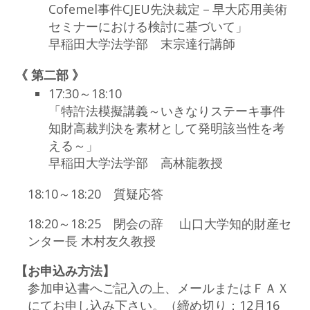
Cofemel事件CJEU先決裁定－早大応用美術
セミナーにおける検討に基づいて」
早稲田大学法学部 末宗達行講師
《 第二部 》
17:30～18:10
「特許法模擬講義～いきなりステーキ事件
知財高裁判決を素材として発明該当性を考
える～」
早稲田大学法学部 高林龍教授
18:10～18:20 質疑応答
18:20～18:25 閉会の辞 山口大学知的財産セ
ンター長 木村友久教授
【お申込み方法】
参加申込書へご記入の上、メールまたはＦＡＸ
にてお申し込み下さい。（締め切り：12月16