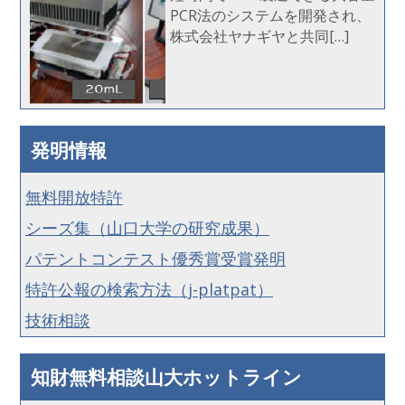
PCR法のシステムを開発され、
株式会社ヤナギヤと共同[…]
発明情報
無料開放特許
シーズ集（山口大学の研究成果）
パテントコンテスト優秀賞受賞発明
特許公報の検索方法（j-platpat）
技術相談
知財無料相談山大ホットライン