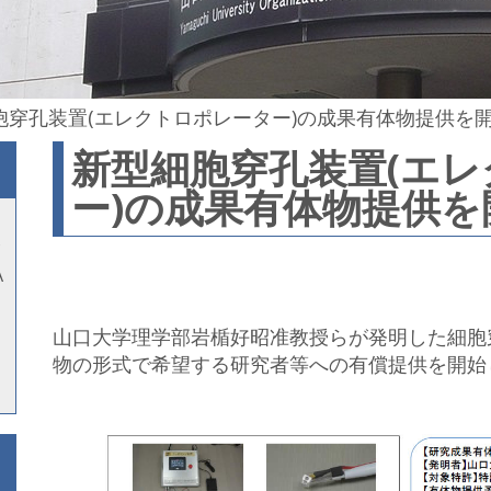
胞穿孔装置(エレクトロポレーター)の成果有体物提供を
新型細胞穿孔装置(エ
ー)の成果有体物提供を
A
山口大学理学部岩楯好昭准教授らが発明した細胞
物の形式で希望する研究者等への有償提供を開始