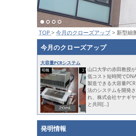
TOP
>
今月のクローズアップ
>
新型細
今月のクローズアップ
大容量PCRシステム
山口大学の赤田教授が
低コスト短時間でDN
製造できる大容量PCR
法のシステムを開発さ
れ、株式会社ヤナギヤ
と共同[…]
発明情報