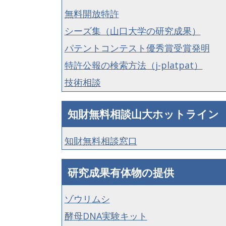
無料開放特許
シーズ集（山口大学の研究成果）
パテントコンテスト優秀賞受賞発明
特許公報の検索方法（j-platpat）
技術相談
知財無料相談山大ホットライン
知財無料相談窓口
研究成果有体物の提供
ゾウリムシ
酵母DNA実験キット