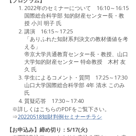
【プログラム】
2022年のセミナーについて 16:10～16:15
国際総合科学部 知的財産センター長・教
授 小川 明子 氏
講演 16:15～17:25
「ありふれた知財系判決文の教材価値を考
える」
帝京大学共通教育センター長・教授、山口
大学知的財産センター 特命教授 木村 友
久 氏
学生によるコメント・質問 17:25～17:30
山口大学国際総合科学部 4年 清水 このみ
氏
質疑応答 17:30～17:40
※詳しくはこちらのPDFをご覧下さい。
⇒
20220518知財判例セミナーチラシ
【お申込み】締め切り：5/17(火)