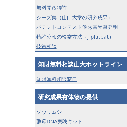
無料開放特許
シーズ集（山口大学の研究成果）
パテントコンテスト優秀賞受賞発明
特許公報の検索方法（j-platpat）
技術相談
知財無料相談山大ホットライン
知財無料相談窓口
研究成果有体物の提供
ゾウリムシ
酵母DNA実験キット