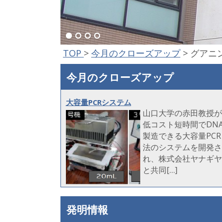
TOP
>
今月のクローズアップ
>
グアニ
今月のクローズアップ
大容量PCRシステム
山口大学の赤田教授が
低コスト短時間でDN
製造できる大容量PCR
法のシステムを開発さ
れ、株式会社ヤナギヤ
と共同[…]
発明情報